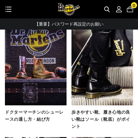
STUDENT DISCOUNTで5%OFF！
0
特集
公式アプリで最大3,000円バック！
【重要】パスワード再設定のお願い
【重要なお知らせ】偽サイトにご注意ください。
お友達にポイントをプレゼントできる機能が新登場！
会員特典に2000円・3000円OFFが新登場！
ドクターマーチン製品のコピー品にご注意ください。
ドクターマーチン公式アプリをダウンロード！
11,000円以上で送料無料・サイズ交換無料
ドクターマーチンのシューレ
歩きやすい靴、履き心地の良
ースの通し方・結び方
い靴はソール（靴底）がポイ
ント