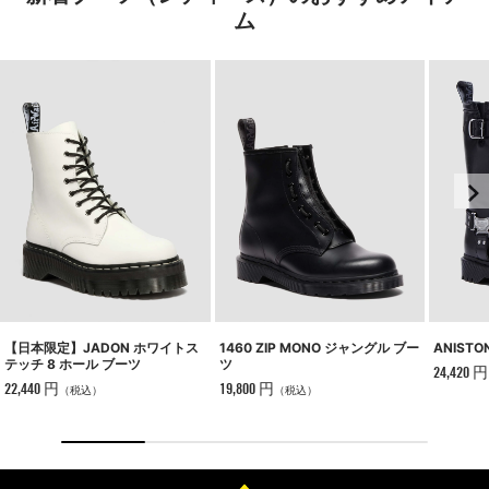
ム
【日本限定】JADON ホワイトス
1460 ZIP MONO ジャングル ブー
ANISTO
テッチ 8 ホール ブーツ
ツ
24,420 円
22,440 円
19,800 円
（税込）
（税込）