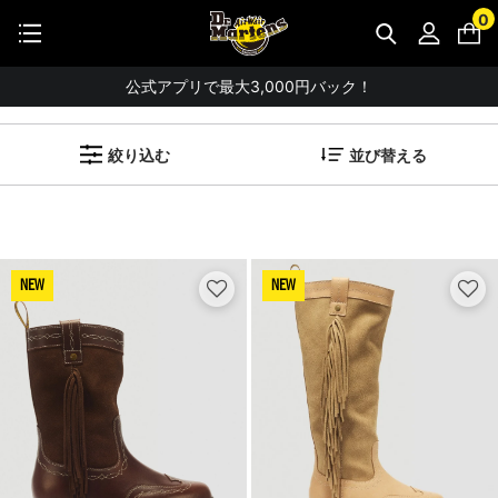
STUDENT DISCOUNTで5%OFF！
0
公式アプリで最大3,000円バック！
新着ブーツ（レディース）
【重要】パスワード再設定のお願い
(
85
アイテム)
【重要なお知らせ】偽サイトにご注意ください。
絞り込む
並び替える
お友達にポイントをプレゼントできる機能が新登場！
会員特典に2000円・3000円OFFが新登場！
ドクターマーチン製品のコピー品にご注意ください。
ドクターマーチン公式アプリをダウンロード！
NEW
NEW
11,000円以上で送料無料・サイズ交換無料