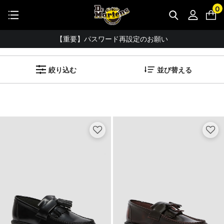
STUDENT DISCOUNTで5%OFF！
0
公式アプリで最大3,000円バック！
ADRIAN (タッセルローファー)
【重要】パスワード再設定のお願い
(
16
アイテム)
【重要なお知らせ】偽サイトにご注意ください。
絞り込む
並び替える
お友達にポイントをプレゼントできる機能が新登場！
会員特典に2000円・3000円OFFが新登場！
ドクターマーチン製品のコピー品にご注意ください。
ドクターマーチン公式アプリをダウンロード！
11,000円以上で送料無料・サイズ交換無料