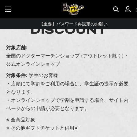
STUDENT DISCOUNTで5%OFF！
公式アプリで最大3,000円バック！
STUDENT
【重要】パスワード再設定のお願い
DISCOUNT
【重要なお知らせ】偽サイトにご注意ください。
お友達にポイントをプレゼントできる機能が新登場！
対象店舗:
全国のドクターマーチンショップ (アウトレット除く)・
会員特典に2000円・3000円OFFが新登場！
公式オンラインショップ
ドクターマーチン製品のコピー品にご注意ください。
対象条件:
学生のお客様
ドクターマーチン公式アプリをダウンロード！
・店頭にて学割をご利用の場合は、学生証の提示が必要
11,000円以上で送料無料・サイズ交換無料
となります。
・オンラインショップで学割を申請する場合、サイト内
ページからの申請が必要となります。
※ 全商品対象
※ その他ギフトチケットと併用可