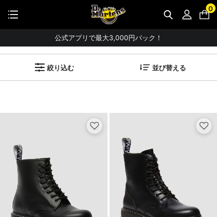
【お知らせ】佐川急便：熊本地震にともなう配送への影響について
0
STUDENT DISCOUNTで5%OFF！
すべてのブーツ（メンズ）
公式アプリで最大3,000円バック！
(
88
アイテム)
【重要】パスワード再設定のお願い
絞り込む
並び替える
【重要なお知らせ】偽サイトにご注意ください。
お友達にポイントをプレゼントできる機能が新登場！
会員特典に2000円・3000円OFFが新登場！
ドクターマーチン製品のコピー品にご注意ください。
ドクターマーチン公式アプリをダウンロード！
11,000円以上で送料無料・サイズ交換無料