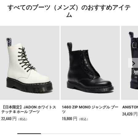
すべてのブーツ（メンズ）のおすすめアイテ
ム
【日本限定】JADON ホワイトス
1460 ZIP MONO ジャングル ブー
ANISTO
テッチ 8 ホール ブーツ
ツ
24,420 円
22,440 円
19,800 円
（税込）
（税込）