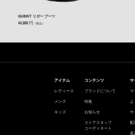
QUBIST リガー ブーツ
44,000 円
（税込）
アイテム
コンテンツ
サ
レディース
ブランドについて
マ
メンズ
特集
よ
キッズ
お知らせ
サ
ストアスタッフ
配
コーディネート
返