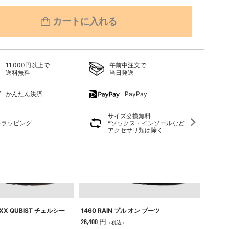
カートに入れる
11,000円以上で
午前中注文で
送料無料
当日発送
かんたん決済
PayPay
サイズ交換無料
料ラッピング
*ソックス・インソールなど
アクセサリ類は除く
XX QUBIST チェルシー
1460 RAIN プル オン ブーツ
【日本限
ール ブ
26,400 円
（税込）