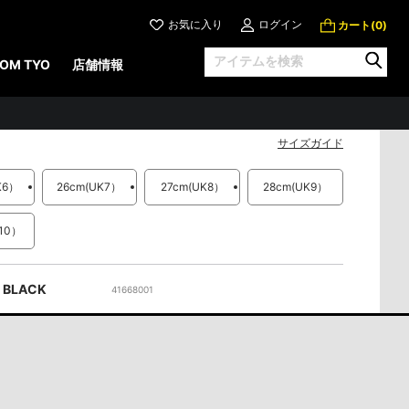
お気に入り
ログイン
カート(
)
0
ST リガー ブーツ
OM TYO
店舗情報
円
（税込）
サイズガイド
K6）
26cm
(UK7）
27cm
(UK8）
28cm
(UK9）
K10）
BLACK
41668001