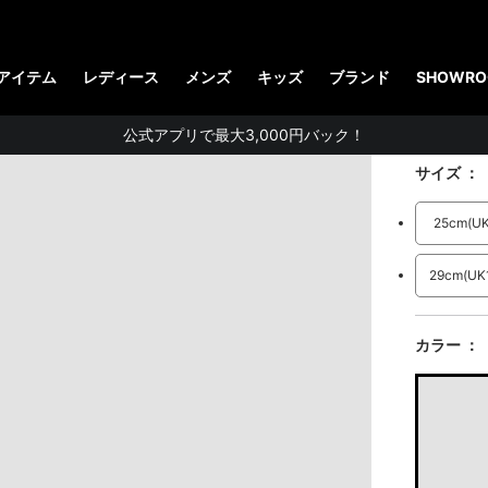
【お知らせ】佐川急便：熊本地震にともなう配送への影響について
QUBI
アイテム
レディース
メンズ
キッズ
ブランド
SHOWRO
STUDENT DISCOUNTで5%OFF！
44,000 
公式アプリで最大3,000円バック！
【重要】パスワード再設定のお願い
サイズ
【重要なお知らせ】偽サイトにご注意ください。
25cm
(U
お友達にポイントをプレゼントできる機能が新登場！
会員特典に2000円・3000円OFFが新登場！
29cm
(U
ドクターマーチン製品のコピー品にご注意ください。
カラー
ドクターマーチン公式アプリをダウンロード！
11,000円以上で送料無料・サイズ交換無料