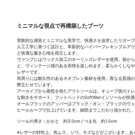
ミニマルな視点で再構築したブーツ
実験的な感覚とミニマルな美学で、快適さを追求したリガーブ
人工工学に基づく設計と、革新的なハイパーフレキシブルアウ
と快適な履き心地を両立します。
ヴァンプにはワックス加工のオーリンズレザーを使用。箱から
と、ヴィンテージ感のある表情を楽しめます。柔らかくしなや
レザーです。
筒周りには耐久性のあるネオプレン素材を使用。異なる質感の
際立たせています。
アーカイブから着想を得たアウトソールは、キューブ状のトレ
な動きをサポート。フットベッドのSoftWairインソールが
オールブラックのアッパーはブラック・オン・ブラックのウェ
ヒールループで仕上げています。細部までこだわり抜かれた、
ソールの厚さ：かかと 約3.0cm / つま先 約1.5cm
※レザーの特性上、色ムラ、シワ、キズなどがございます。あ