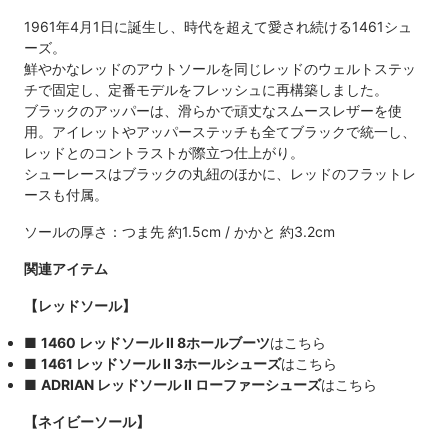
1961年4月1日に誕生し、時代を超えて愛され続ける1461シュ
ーズ。
鮮やかなレッドのアウトソールを同じレッドのウェルトステッ
チで固定し、定番モデルをフレッシュに再構築しました。
ブラックのアッパーは、滑らかで頑丈なスムースレザーを使
用。アイレットやアッパーステッチも全てブラックで統一し、
レッドとのコントラストが際立つ仕上がり。
シューレースはブラックの丸紐のほかに、レッドのフラットレ
ースも付属。
ソールの厚さ：つま先 約1.5cm / かかと 約3.2cm
関連アイテム
【レッドソール】
■
1460 レッドソール II 8ホールブーツ
はこちら
■
1461 レッドソール II 3ホールシューズ
はこちら
■
ADRIAN レッドソール II ローファーシューズ
はこちら
【ネイビーソール】