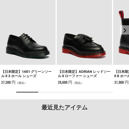
【日本限定】1461 グリーンソー
【日本限定】ADRIAN レッドソー
【日本限
ル II 3 ホール シューズ
ル II ローファー シューズ
II 8 ホ
27,500 円
28,600 円
31,900 円
（税込）
（税込）
最近見たアイテム