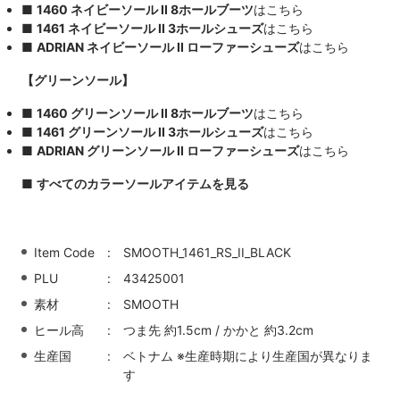
■
1460 ネイビーソール II 8ホールブーツ
はこちら
■
1461 ネイビーソール II 3ホールシューズ
はこちら
■
ADRIAN ネイビーソール II ローファーシューズ
はこちら
【グリーンソール】
■
1460 グリーンソール II 8ホールブーツ
はこちら
■
1461 グリーンソール II 3ホールシューズ
はこちら
■
ADRIAN グリーンソール II ローファーシューズ
はこちら
■
すべてのカラーソールアイテムを見る
Item Code
SMOOTH_1461_RS_II_BLACK
PLU
43425001
素材
SMOOTH
ヒール高
つま先 約1.5cm / かかと 約3.2cm
生産国
ベトナム ※生産時期により生産国が異なりま
す