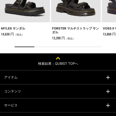
MYLES サンダル
VOSS I
FORSTER マルチストラップ サン
ダル
14,630 円
13,860 円
（税込）
13,200 円
（税込）
検索結果：QUBIST TOPへ
アイテム
コンテンツ
サービス