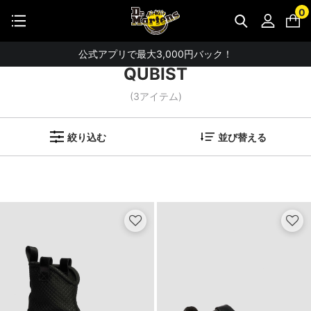
【お知らせ】佐川急便：熊本地震にともなう配送への影響について
0
ホーム
検索ワード：QUBIST
STUDENT DISCOUNTで5%OFF！
公式アプリで最大3,000円バック！
QUBIST
【重要】パスワード再設定のお願い
(
3
アイテム)
【重要なお知らせ】偽サイトにご注意ください。
お友達にポイントをプレゼントできる機能が新登場！
絞り込む
並び替える
会員特典に2000円・3000円OFFが新登場！
ドクターマーチン製品のコピー品にご注意ください。
ドクターマーチン公式アプリをダウンロード！
11,000円以上で送料無料・サイズ交換無料