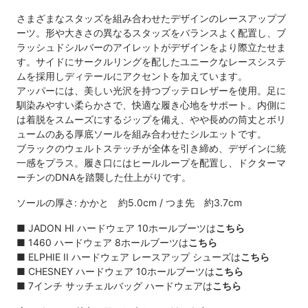
さまざまなスタッズを組み合わせたデザインのレースアップブ
ーツ。形や大きさの異なるスタッズをバランスよく配置し、ブ
ラッシュドシルバーのアイレットがデザインをより際立たせま
す。サイドにサークルリングを配したユニークなレースシステ
ムを採用しディテールにアクセントを加えています。
アッパーには、美しい光沢を持つブッテロレザーを使用。足に
馴染みやすい柔らかさで、快適な履き心地をサポート。内側に
は着脱をスムーズにするジップを備え、やや長めの筒丈とボリ
ュームのある厚底ソールを組み合わせたシルエットです。
ブラックのウェルトステッチが全体を引き締め、デザインに統
一感をプラス。履き口にはヒールループを配置し、ドクターマ
ーチンのDNAを踏襲した仕上がりです。
ソールの厚さ: かかと 約5.0cm / つま先 約3.7cm
■
JADON HI ハードウェア 10ホールブーツは
こちら
■
1460 ハードウェア 8ホールブーツは
こちら
■
ELPHIE II ハードウェア レースアップ シューズは
こちら
■
CHESNEY ハードウェア 10ホールブーツは
こちら
■
7インチ サッチェルバッグ ハードウェアは
こちら