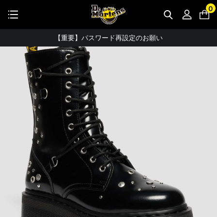
STUDENT DISCOUNTで5%OFF！
0
WEB
公式アプリで最大3,000円バック！
【重要】パスワード再設定のお願い
【重要なお知らせ】偽サイトにご注意ください。
お友達にポイントをプレゼントできる機能が新登場！
会員特典に2000円・3000円OFFが新登場！
ドクターマーチン製品のコピー品にご注意ください。
ドクターマーチン公式アプリをダウンロード！
11,000円以上で送料無料・サイズ交換無料