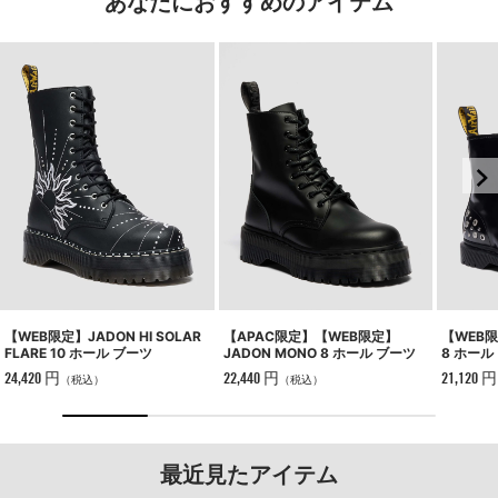
あなたにおすすめのアイテム
【APAC限定】【WEB限定】
【WEB限
【WEB限定】JADON HI SOLAR
JADON MONO 8 ホール ブーツ
8 ホール
FLARE 10 ホール ブーツ
22,440 円
21,120 円
24,420 円
（税込）
（税込）
最近見たアイテム