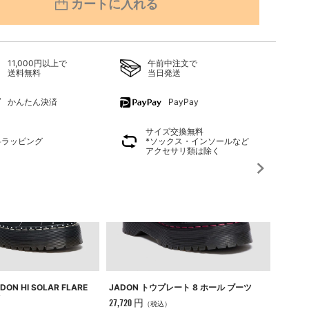
カートに入れる
11,000円以上で
午前中注文で
送料無料
当日発送
かんたん決済
PayPay
サイズ交換無料
料ラッピング
*ソックス・インソールなど
アクセサリ類は除く
JADON トウプレート 8 ホール ブーツ
N HI SOLAR FLARE
KASE
ツ
27,720 円
49,500
（税込）