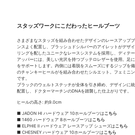
スタッズワークにこだわったヒールブーツ
さまざまなスタッズを組み合わせたデザインのレースアップブ
ンスよく配置し、ブラッシュドシルバーのアイレットがデザイ
リングを配したユニークなレースシステムを採用し、ディテー
アッパーには、美しい光沢を持つブッテロレザーを使用。足に
をサポートします。内側には着脱をスムーズにするジップを備
のチャンキーヒールがを組み合わせたシルエット。フェミニン
です。
ブラックのウェルトステッチが全体を引き締め、デザインに統
配置し、ドクターマーチンのDNAを踏襲した仕上がりです。
ヒールの高さ: 約9.0cm
■
JADON HI ハードウェア 10ホールブーツは
こちら
■
1460 ハードウェア 8ホールブーツは
こちら
■
ELPHIE II ハードウェア レースアップ シューズは
こちら
■
CHESNEY ハードウェア 10ホールブーツは
こちら