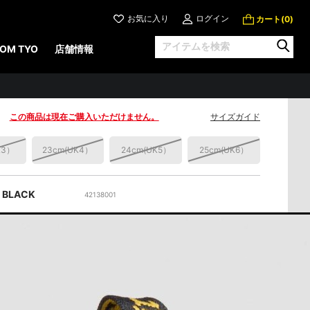
お気に入り
ログイン
カート(
)
0
NEY ハードウェア 10 ホール ブ
OM TYO
店舗情報
26,950 円
（税込）
税込）
この商品は現在ご購入いただけません。
サイズガイド
K3）
23cm
(UK4）
24cm
(UK5）
25cm
(UK6）
BLACK
42138001