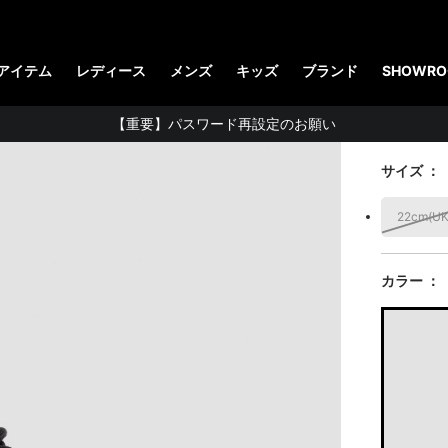
【お知らせ】佐川急便：熊本地震にともなう配送への影響について
CHES
STUDENT DISCOUNTで5%OFF！
ーツ
アイテム
レディース
メンズ
キッズ
ブランド
SHOWRO
公式アプリで最大3,000円バック！
38,500 円
（
【重要】パスワード再設定のお願い
【重要なお知らせ】偽サイトにご注意ください。
サイズ
お友達にポイントをプレゼントできる機能が新登場！
22cm
(U
会員特典に2000円・3000円OFFが新登場！
ドクターマーチン製品のコピー品にご注意ください。
カラー
ドクターマーチン公式アプリをダウンロード！
11,000円以上で送料無料・サイズ交換無料