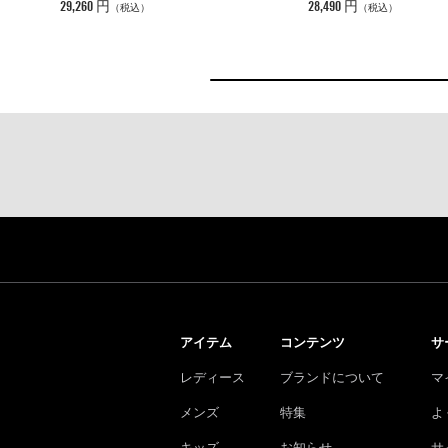
29,260 円
28,490 円
（税込）
（税込）
アイテム
コンテンツ
サ
レディース
ブランドについて
マ
メンズ
特集
よ
キッズ
お知らせ
サ