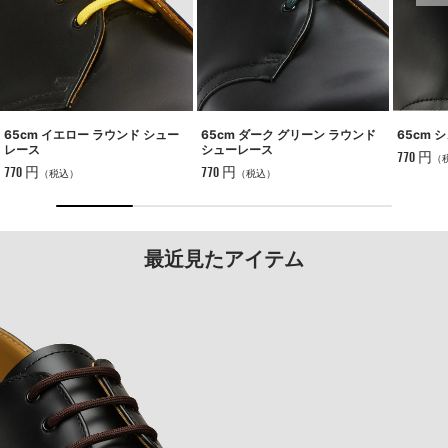
65cm イエロー ラウンド シュー
65cm ダーク グリーン ラウンド
65cm 
レース
シューレース
770 円
（
770 円
770 円
（税込）
（税込）
最近見たアイテム