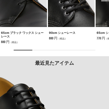
65cm ブラック ワックス シュー
90cm シューレース
65cm 
レース
880 円
770 円
（税込）
（
880 円
（税込）
最近見たアイテム