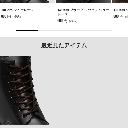
140cm シューレース
140cm ブラック ワックス シュー
120cm
レース
880 円
880 円
（税込）
（
990 円
（税込）
最近見たアイテム