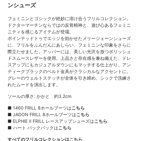
ンシューズ
フェミニンとゴシックが絶妙に溶け合うフリルコレクション。
ドクターマーチンならではの反骨精神と、遊び心あるフェミニ
ニティを感じるアイテムが登場。
ポインテッドトゥでエッジを効かせたメリージェーンシューズ
に、フリルをふんだんにあしらい、フェミニンな印象をさらに
際立たせました。アッパーには、美しい光沢を放つポリッシュ
ドスムースレザーを使用。上品さと存在感を兼ね備えた、ドレ
スアップにもカジュアルダウンにもマッチする仕上がり。アン
ティークブラックのベルト金具がクラシカルなアクセントに。
グレーのウェルトステッチが全体を引き締め、シックで洗練さ
れたムードを演出します。
ソールの厚さ: かかと 約3.2cm
■
1460 FRILL 8ホールブーツは
こちら
■
JADON FRILL 8ホールブーツは
こちら
■
ELPHIE II FRILL レースアップシューズは
こちら
■
ハート バックパックは
こちら
すべてのフリルコレクションはこちら