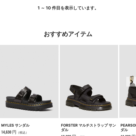
1 ～ 10 件目を表示しています。
おすすめアイテム
MYLES サンダル
FORSTER マルチストラップ サン
PEARS
ダル
ダル
14,630 円
（税込）