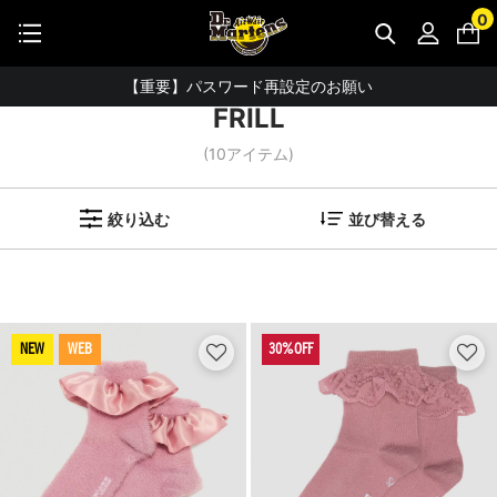
STUDENT DISCOUNTで5%OFF！
0
ホーム
検索ワード：FRILL
公式アプリで最大3,000円バック！
【重要】パスワード再設定のお願い
FRILL
【重要なお知らせ】偽サイトにご注意ください。
(
10
アイテム)
お友達にポイントをプレゼントできる機能が新登場！
会員特典に2000円・3000円OFFが新登場！
絞り込む
並び替える
ドクターマーチン製品のコピー品にご注意ください。
ドクターマーチン公式アプリをダウンロード！
11,000円以上で送料無料・サイズ交換無料
NEW
WEB