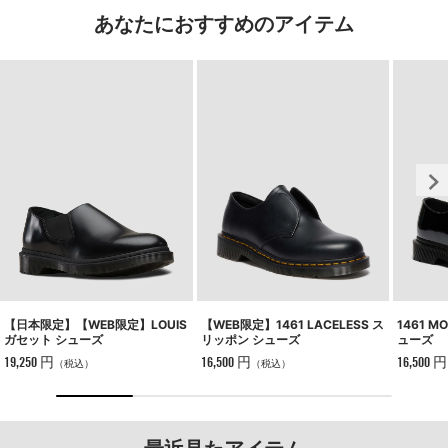
あなたにおすすめのアイテム
【WEB限定】1461 LACELESS ス
1461 M
【日本限定】【WEB限定】LOUIS
リッポン シューズ
ューズ
ガセット シューズ
16,500 円
16,500 円
19,250 円
（税込）
（税込）