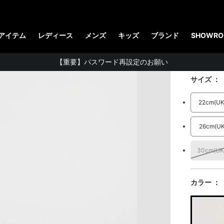
【お知らせ】佐川急便：熊本地震にともなう配送への影響について
ィース）
ADRI
STUDENT DISCOUNTで5%OFF！
アイテム
レディース
メンズ
キッズ
ブランド
SHOWRO
公式アプリで最大3,000円バック！
27,500 円
（
【重要】パスワード再設定のお願い
サイズ
【重要なお知らせ】偽サイトにご注意ください。
お友達にポイントをプレゼントできる機能が新登場！
22cm
(U
会員特典に2000円・3000円OFFが新登場！
26cm
(U
ドクターマーチン製品のコピー品にご注意ください。
30cm
(U
ドクターマーチン公式アプリをダウンロード！
11,000円以上で送料無料・サイズ交換無料
カラー