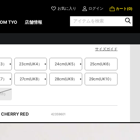
お気に入り
ログイン
カート(
)
0
AN MULE ミュール
OM TYO
店舗情報
16,500 円
（税込）
税込）
サイズガイド
K3）
23cm
(UK4）
24cm
(UK5）
25cm
(UK6）
K7）
27cm
(UK8）
28cm
(UK9）
29cm
(UK10）
K11）
CHERRY RED
42359601