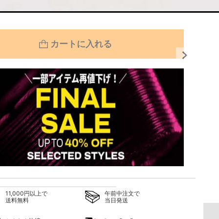
カートに入れる
 タッセル ローファー
【WEB限定】SAN ミュール
【WEB
20,020 円
19,250
（税込）
11,000円以上で
午前中注文で
送料無料
当日発送