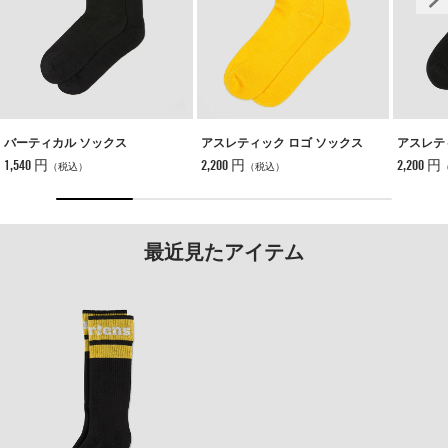
バーティカル ソックス
アスレティック ロゴ ソックス
アスレテ
1,540 円
2,200 円
2,200 円
（税込）
（税込）
最近見たアイテム