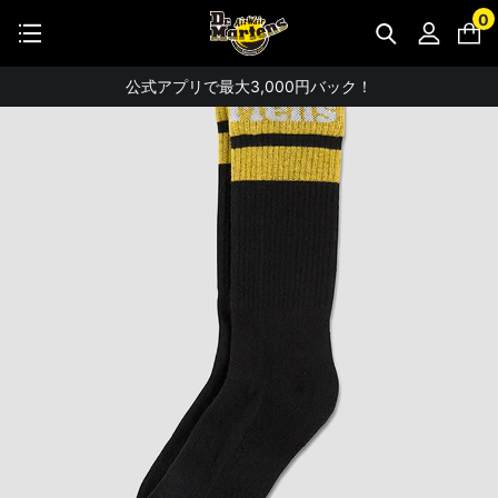
【お知らせ】佐川急便：熊本地震にともなう配送への影響について
0
STUDENT DISCOUNTで5%OFF！
公式アプリで最大3,000円バック！
【重要】パスワード再設定のお願い
【重要なお知らせ】偽サイトにご注意ください。
お友達にポイントをプレゼントできる機能が新登場！
会員特典に2000円・3000円OFFが新登場！
ドクターマーチン製品のコピー品にご注意ください。
ドクターマーチン公式アプリをダウンロード！
11,000円以上で送料無料・サイズ交換無料