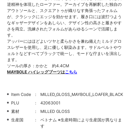
逆精神を体現したローファー。アーカイブを再解釈した独自の
アウトソールと、スクエアトゥが織りなす角張ったフォルム
が、クラシックにエッジを効かせます。履き口には波打つよう
なギャザーデザインをあしらい、デザイン性の高さと履きやす
さを両立。洗練されたフォルムがあらゆるシーンで活躍しま
す。
アッパーにはほどよいツヤと柔らかさを兼ね備えたミルドグロ
スレザーを使用し、足に優しく馴染みます。サドルベルトやウ
ェルトなどすべてブラックで統一し、モードな佇まいを演出し
ます。
ソールの厚さ：かかと 約4.4CM
MAYBOLE ハイレッグブーツは
こちら
Item Code
MILLED_GLOSS_MAYBOLE_LOAFER_BLACK
PLU
42063001
素材
MILLED GLOSS
生産国
ベトナム ※生産時期により生産国が異なりま
す