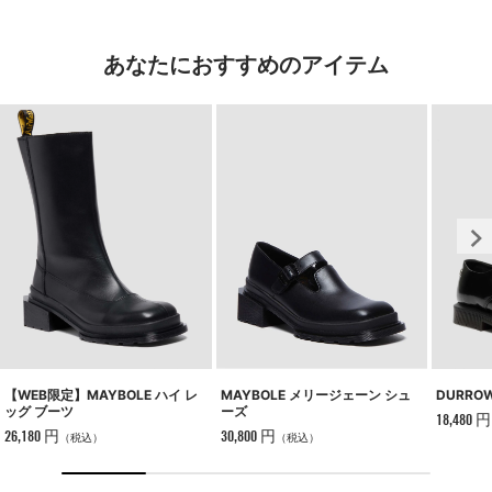
あなたにおすすめのアイテム
【WEB限定】MAYBOLE ハイ レ
DURRO
MAYBOLE メリージェーン シュ
ッグ ブーツ
ーズ
18,480 円
26,180 円
30,800 円
（税込）
（税込）