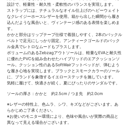
設計で、軽量性・耐久性・柔軟性のバランスを実現します。
ストラップには、ナチュラルなオイル仕上げのヘビーウェイト
なクレイジーホースレザーを使用。箱から出した瞬間から履き
込んだような風合いと、ヴィンテージ感のある表情を楽しめま
す。
かかと部分はリップテープ仕様で着脱しやすく、2本のバックル
ベルトで足元にしっかり固定。アンティークゴールドのバック
ル金具でレトロなムードもプラスします。
ボリュームのあるZebzagアウトソールは、軽量なEVAと耐久性
に優れたPVCを組み合わせたハイブリッドのエアクッションソ
ール。クッション性のあるSoftWairフットベッドが、弾むよう
な履き心地を実現します。ブラックとスモークカラーのソール
に、ブランドを象徴するイエローステッチを施しています。
気軽に履けて、快適さが続く。夏にぴったりのサンダルです。
ソールの厚さ：かかと 約2.5cm / つま先 約2.0cm
※レザーの特性上、色ムラ、シワ、キズなどがございます。あ
らかじめご了承ください。
※お使いのモニター環境により、色味や風合いが実際の商品と
異なって見える場合がございます。