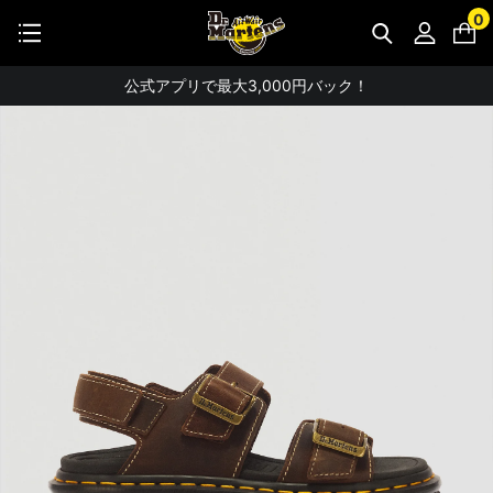
【お知らせ】佐川急便：熊本地震にともなう配送への影響について
0
NEW
STUDENT DISCOUNTで5%OFF！
公式アプリで最大3,000円バック！
【重要】パスワード再設定のお願い
【重要なお知らせ】偽サイトにご注意ください。
お友達にポイントをプレゼントできる機能が新登場！
会員特典に2000円・3000円OFFが新登場！
ドクターマーチン製品のコピー品にご注意ください。
ドクターマーチン公式アプリをダウンロード！
11,000円以上で送料無料・サイズ交換無料