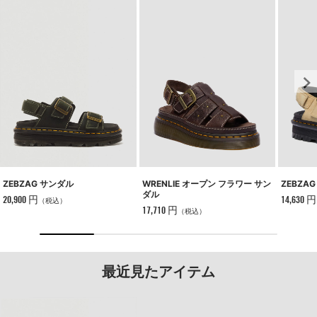
ZEBZAG サンダル
WRENLIE オープン フラワー サン
ZEBZA
ダル
20,900 円
14,630 円
（税込）
17,710 円
（税込）
最近見たアイテム