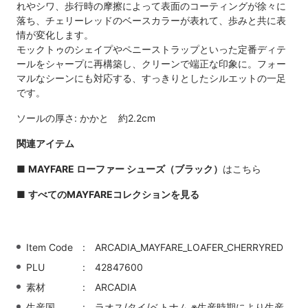
れやシワ、歩行時の摩擦によって表面のコーティングが徐々に
落ち、チェリーレッドのベースカラーが表れて、歩みと共に表
情が変化します。
モックトゥのシェイプやペニーストラップといった定番ディテ
ールをシャープに再構築し、クリーンで端正な印象に。フォー
マルなシーンにも対応する、すっきりとしたシルエットの一足
です。
ソールの厚さ: かかと 約2.2cm
関連アイテム
■
MAYFARE ローファー シューズ（ブラック）
はこちら
■
すべてのMAYFAREコレクションを見る
Item Code
ARCADIA_MAYFARE_LOAFER_CHERRYRED
PLU
42847600
素材
ARCADIA
生産国
ラオス/タイ/ベトナム ※生産時期により生産