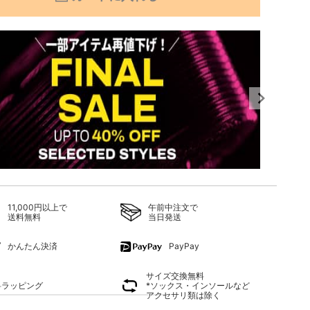
11,000円以上で
午前中注文で
送料無料
当日発送
E ミュール
SAN 
ミニ ハート バッグ
15,840
8,580 円
（税込）
かんたん決済
PayPay
サイズ交換無料
料ラッピング
*ソックス・インソールなど
アクセサリ類は除く