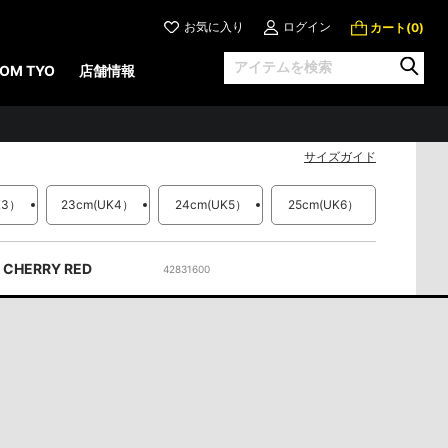
お気に入り
ログイン
カート(
)
0
OLE ミュール
OM TYO
店舗情報
15,840 円
（税込）
税込）
サイズガイド
K3）
23cm
(UK4）
24cm
(UK5）
25cm
(UK6）
CHERRY RED
42831600