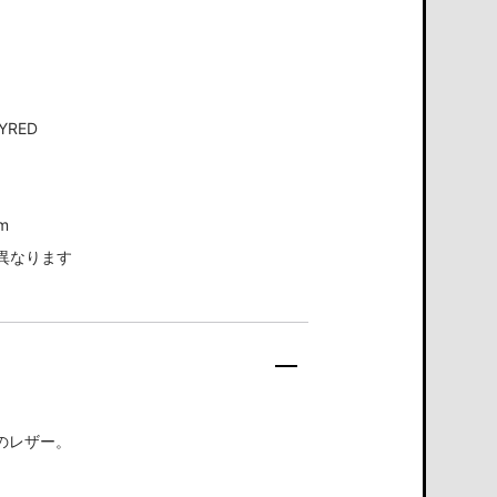
YRED
m
異なります
工のレザー。