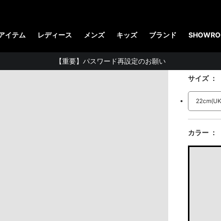
【お知らせ】佐川急便：熊本地震にともなう配送への影響について
MAYB
STUDENT DISCOUNTで5%OFF！
アイテム
レディース
メンズ
キッズ
ブランド
SHOWRO
公式アプリで最大3,000円バック！
26,400 円
（
【重要】パスワード再設定のお願い
サイズ
【重要なお知らせ】偽サイトにご注意ください。
お友達にポイントをプレゼントできる機能が新登場！
22cm
(U
会員特典に2000円・3000円OFFが新登場！
ドクターマーチン製品のコピー品にご注意ください。
カラー
ドクターマーチン公式アプリをダウンロード！
11,000円以上で送料無料・サイズ交換無料