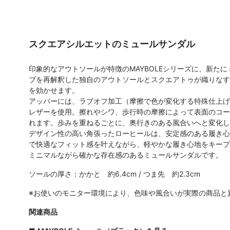
スクエアシルエットのミュールサンダル
印象的なアウトソールが特徴のMAYBOLEシリーズに、新た
ブを再解釈した独自のアウトソールとスクエアトゥが織りなす
を効かせます。
アッパーには、ラブオフ加工（摩擦で色が変化する特殊仕上げ
レザーを使用。擦れやシワ、歩行時の摩擦によって表面のコー
れます。歩みを重ねるごとに、奥行きのある風合いへと変化し
デザイン性の高い角張ったローヒールは、安定感のある履き心
で快適なフィット感を叶えながら、軽やかな履き心地をキープ
ミニマルながら確かな存在感のあるミュールサンダルです。
ソールの厚さ：かかと 約6.4cm / つま先 約2.3cm
※お使いのモニター環境により、色味や風合いが実際の商品と
関連商品