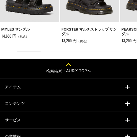
MYLES サンダル
FORSTER マルチストラップ サン
PEARS
ダル
ダル
14,630 円
（税込）
13,200 円
13,200 円
（税込）
検索結果：AURIX TOPへ
アイテム
コンテンツ
サービス
企業情報