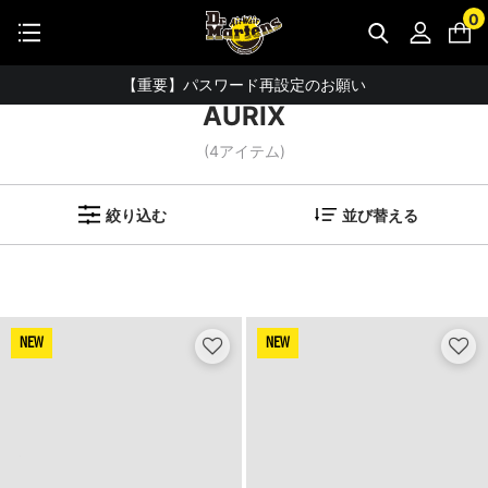
STUDENT DISCOUNTで5%OFF！
0
ホーム
検索ワード：AURIX
公式アプリで最大3,000円バック！
【重要】パスワード再設定のお願い
AURIX
【重要なお知らせ】偽サイトにご注意ください。
(
4
アイテム)
お友達にポイントをプレゼントできる機能が新登場！
会員特典に2000円・3000円OFFが新登場！
絞り込む
並び替える
ドクターマーチン製品のコピー品にご注意ください。
ドクターマーチン公式アプリをダウンロード！
11,000円以上で送料無料・サイズ交換無料
NEW
NEW