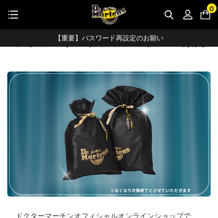
STUDENT DISCOUNTで5%OFF！
0
公式アプリで最大3,000円バック！
2025/11/28
【重要】パスワード再設定のお願い
ホリデーギフトラッピングのご案内
【重要なお知らせ】偽サイトにご注意ください。
お友達にポイントをプレゼントできる機能が新登場！
会員特典に2000円・3000円OFFが新登場！
ドクターマーチン製品のコピー品にご注意ください。
ドクターマーチン公式アプリをダウンロード！
11,000円以上で送料無料・サイズ交換無料
ドクターマーチンオフィシャルオンラインショップで