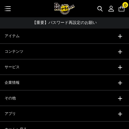
STUDENT DISCOUNTで5%OFF！
0
公式アプリで最大3,000円バック！
コーディネート詳細 TOPへ
【重要】パスワード再設定のお願い
【重要なお知らせ】偽サイトにご注意ください。
アイテム
お友達にポイントをプレゼントできる機能が新登場！
コンテンツ
会員特典に2000円・3000円OFFが新登場！
ドクターマーチン製品のコピー品にご注意ください。
サービス
ドクターマーチン公式アプリをダウンロード！
企業情報
11,000円以上で送料無料・サイズ交換無料
その他
アプリ