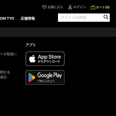
お気に入り
ログイン
カート(
)
0
OM TYO
店舗情報
アプリ
ータ取扱い
関する
表記