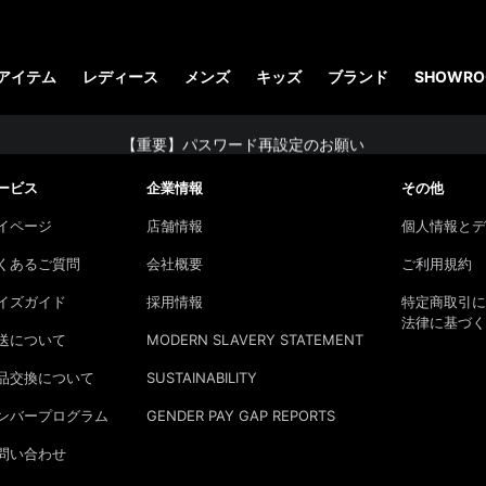
【お知らせ】佐川急便：熊本地震にともなう配送への影響について
STUDENT DISCOUNTで5%OFF！
アイテム
レディース
メンズ
キッズ
ブランド
SHOWRO
公式アプリで最大3,000円バック！
コーディネート詳細 TOPへ
【重要】パスワード再設定のお願い
【重要なお知らせ】偽サイトにご注意ください。
ービス
企業情報
その他
お友達にポイントをプレゼントできる機能が新登場！
イページ
店舗情報
個人情報とデ
会員特典に2000円・3000円OFFが新登場！
くあるご質問
会社概要
ご利用規約
ドクターマーチン製品のコピー品にご注意ください。
イズガイド
採用情報
特定商取引に
法律に基づく
ドクターマーチン公式アプリをダウンロード！
送について
MODERN SLAVERY STATEMENT
11,000円以上で送料無料・サイズ交換無料
品交換について
SUSTAINABILITY
ンバープログラム
GENDER PAY GAP REPORTS
問い合わせ