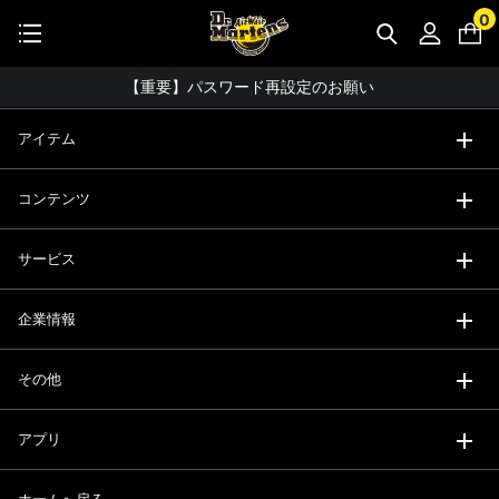
STUDENT DISCOUNTで5%OFF！
0
公式アプリで最大3,000円バック！
コーディネート詳細 TOPへ
【重要】パスワード再設定のお願い
【重要なお知らせ】偽サイトにご注意ください。
アイテム
お友達にポイントをプレゼントできる機能が新登場！
コンテンツ
会員特典に2000円・3000円OFFが新登場！
ドクターマーチン製品のコピー品にご注意ください。
サービス
ドクターマーチン公式アプリをダウンロード！
企業情報
11,000円以上で送料無料・サイズ交換無料
その他
アプリ