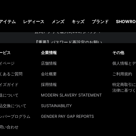
【お知らせ】佐川急便：熊本地震にともなう配送への影響について
STUDENT DISCOUNTで5%OFF！
アイテム
レディース
メンズ
キッズ
ブランド
SHOWRO
公式アプリで最大3,000円バック！
コーディネート詳細 TOPへ
【重要】パスワード再設定のお願い
【重要なお知らせ】偽サイトにご注意ください。
ービス
企業情報
その他
お友達にポイントをプレゼントできる機能が新登場！
イページ
店舗情報
個人情報とデ
会員特典に2000円・3000円OFFが新登場！
くあるご質問
会社概要
ご利用規約
ドクターマーチン製品のコピー品にご注意ください。
イズガイド
採用情報
特定商取引に
法律に基づく
ドクターマーチン公式アプリをダウンロード！
送について
MODERN SLAVERY STATEMENT
11,000円以上で送料無料・サイズ交換無料
品交換について
SUSTAINABILITY
ンバープログラム
GENDER PAY GAP REPORTS
問い合わせ