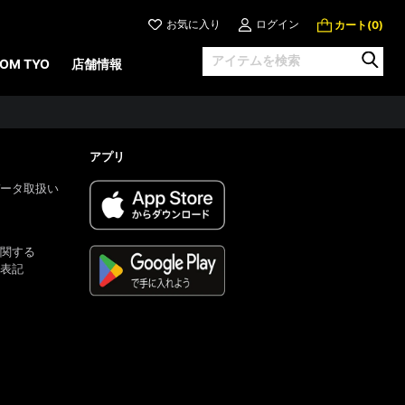
お気に入り
ログイン
カート(
)
0
OM TYO
店舗情報
アプリ
ータ取扱い
関する
表記