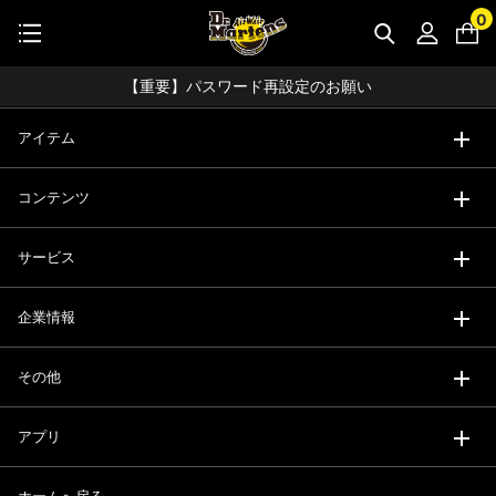
STUDENT DISCOUNTで5%OFF！
0
公式アプリで最大3,000円バック！
コーディネート詳細 TOPへ
【重要】パスワード再設定のお願い
【重要なお知らせ】偽サイトにご注意ください。
アイテム
お友達にポイントをプレゼントできる機能が新登場！
コンテンツ
会員特典に2000円・3000円OFFが新登場！
ドクターマーチン製品のコピー品にご注意ください。
サービス
ドクターマーチン公式アプリをダウンロード！
企業情報
11,000円以上で送料無料・サイズ交換無料
その他
アプリ