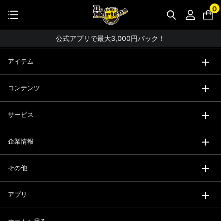
【お知らせ】佐川急便：熊本地震にともなう配送への影響について
0
STUDENT DISCOUNTで5%OFF！
コーディネート詳細 TOPへ
公式アプリで最大3,000円バック！
【重要】パスワード再設定のお願い
アイテム
【重要なお知らせ】偽サイトにご注意ください。
コンテンツ
お友達にポイントをプレゼントできる機能が新登場！
会員特典に2000円・3000円OFFが新登場！
サービス
ドクターマーチン製品のコピー品にご注意ください。
企業情報
ドクターマーチン公式アプリをダウンロード！
11,000円以上で送料無料・サイズ交換無料
その他
アプリ