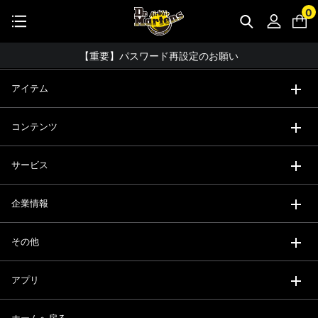
STUDENT DISCOUNTで5%OFF！
0
公式アプリで最大3,000円バック！
コーディネート詳細 TOPへ
【重要】パスワード再設定のお願い
【重要なお知らせ】偽サイトにご注意ください。
アイテム
お友達にポイントをプレゼントできる機能が新登場！
コンテンツ
会員特典に2000円・3000円OFFが新登場！
ドクターマーチン製品のコピー品にご注意ください。
サービス
ドクターマーチン公式アプリをダウンロード！
企業情報
11,000円以上で送料無料・サイズ交換無料
その他
アプリ