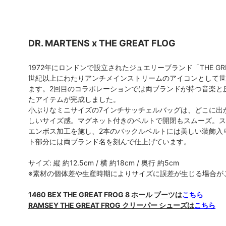
DR. MARTENS x THE GREAT FLOG
1972年にロンドンで設立されたジュエリーブランド「THE GR
世紀以上にわたりアンチメインストリームのアイコンとして世
ます。2回目のコラボレーションでは両ブランドが持つ音楽と
たアイテムが完成しました。
小ぶりなミニサイズの7インチサッチェルバッグは、どこに出
しいサイズ感。マグネット付きのベルトで開閉もスムーズ。ス
エンボス加工を施し、2本のバックルベルトには美しい装飾入
ト部分には両ブランド名を刻んで仕上げています。
サイズ: 縦 約12.5cm / 横 約18cm / 奥行 約5cm
※素材の個体差や生産時期によりサイズに誤差が生じる場合が
1460 BEX THE GREAT FROG 8 ホール ブーツは
こちら
RAMSEY THE GREAT FROG クリーパー シューズは
こちら