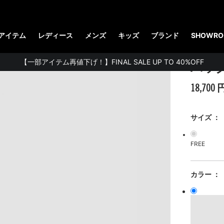
（メンズ）
アイテム
レディース
メンズ
キッズ
ブランド
SHOWRO
THE 
【一部アイテム再値下げ！】FINAL SALE UP TO 40%OFF
バッグ(B
【お知らせ】佐川急便：熊本地震にともなう配送への影響について
18,700 
STUDENT DISCOUNTで5%OFF！
公式アプリで最大3,000円バック！
サイズ
【重要】パスワード再設定のお願い
FREE
【重要なお知らせ】偽サイトにご注意ください。
お友達にポイントをプレゼントできる機能が新登場！
カラー
会員特典に2000円・3000円OFFが新登場！
ドクターマーチン製品のコピー品にご注意ください。
ドクターマーチン公式アプリをダウンロード！