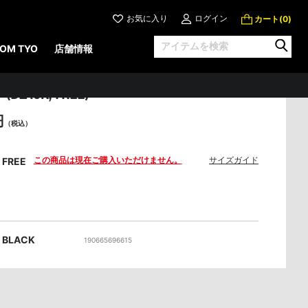
お気に入り
ログイン
カート(
)
0
OM TYO
店舗情報
GREAT FROG 7 インチ サッチェル
LACK, FREE)
円
（税込）
この商品は現在ご購入いただけません。
サイズガイド
FREE
BLACK
190665696615