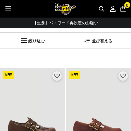
STUDENT DISCOUNTで5%OFF！
0
公式アプリで最大3,000円バック！
メリージェーン（レディース）
【重要】パスワード再設定のお願い
(
20
アイテム)
【重要なお知らせ】偽サイトにご注意ください。
絞り込む
並び替える
お友達にポイントをプレゼントできる機能が新登場！
会員特典に2000円・3000円OFFが新登場！
ドクターマーチン製品のコピー品にご注意ください。
ドクターマーチン公式アプリをダウンロード！
NEW
NEW
11,000円以上で送料無料・サイズ交換無料