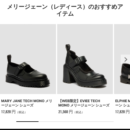
メリージェーン（レディース）のおすすめア
イテム
MARY JANE TECH MONO メリ
ELPHI
【WEB限定】EVIEE TECH
ージェーン シューズ
ーン シ
MONO メリージェーン シューズ
17,820 円
17,820 円
21,560 円
（税込）
（税込）