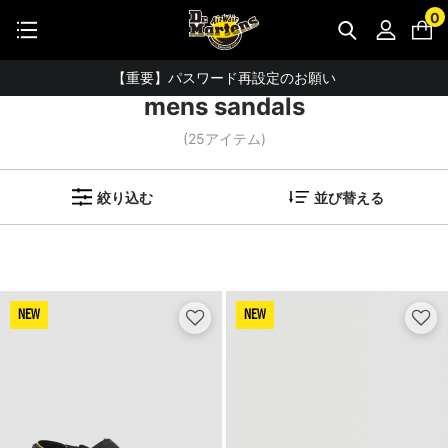
STUDENT DISCOUNTで5%OFF！
0
ホーム
検索ワード：mens sandals
公式アプリで最大3,000円バック！
【重要】パスワード再設定のお願い
mens sandals
【重要なお知らせ】偽サイトにご注意ください。
(
25
アイテム)
お友達にポイントをプレゼントできる機能が新登場！
会員特典に2000円・3000円OFFが新登場！
絞り込む
並び替える
ドクターマーチン製品のコピー品にご注意ください。
ドクターマーチン公式アプリをダウンロード！
11,000円以上で送料無料・サイズ交換無料
NEW
NEW