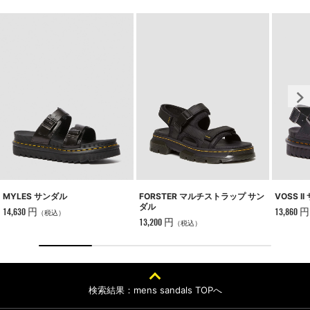
MYLES サンダル
VOSS I
FORSTER マルチストラップ サン
ダル
14,630 円
13,860 円
（税込）
13,200 円
（税込）
検索結果：mens sandals TOPへ