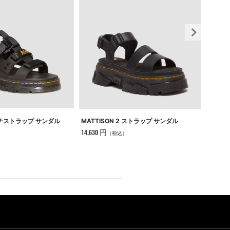
MATTISON 2 ストラップ サンダル
WREN
ルチストラップ サンダル
14,630 円
17,710
（税込）