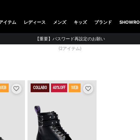
【お知らせ】佐川急便：熊本地震にともなう配送への影響について
STUDENT DISCOUNTで5%OFF！
アイテム
レディース
メンズ
キッズ
ブランド
SHOWRO
公式アプリで最大3,000円バック！
WEDNESDAY
【重要】パスワード再設定のお願い
(
2
アイテム)
【重要なお知らせ】偽サイトにご注意ください。
お友達にポイントをプレゼントできる機能が新登場！
会員特典に2000円・3000円OFFが新登場！
ドクターマーチン製品のコピー品にご注意ください。
WEB
COLLABO
WEB
ドクターマーチン公式アプリをダウンロード！
11,000円以上で送料無料・サイズ交換無料