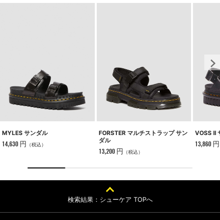
MYLES サンダル
VOSS I
FORSTER マルチストラップ サン
ダル
14,630 円
13,860 円
（税込）
13,200 円
（税込）
検索結果：シューケア TOPへ