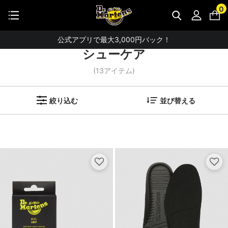
【お知らせ】佐川急便：熊本地震にともなう配送への影響について
0
ホーム
検索ワード：シューケア
STUDENT DISCOUNTで5%OFF！
公式アプリで最大3,000円バック！
シューケア
【重要】パスワード再設定のお願い
(
13
アイテム)
【重要なお知らせ】偽サイトにご注意ください。
お友達にポイントをプレゼントできる機能が新登場！
絞り込む
並び替える
会員特典に2000円・3000円OFFが新登場！
ドクターマーチン製品のコピー品にご注意ください。
ドクターマーチン公式アプリをダウンロード！
11,000円以上で送料無料・サイズ交換無料