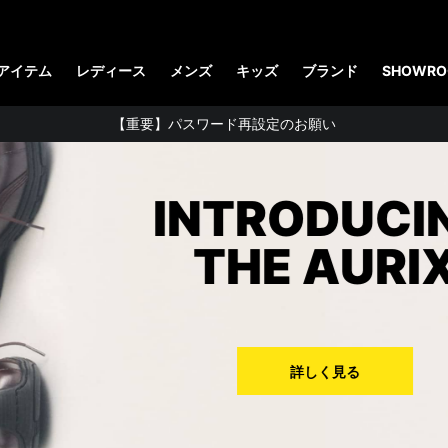
【お知らせ】佐川急便：熊本地震にともなう配送への影響について
STUDENT DISCOUNTで5%OFF！
アイテム
レディース
メンズ
キッズ
ブランド
SHOWRO
公式アプリで最大3,000円バック！
【重要】パスワード再設定のお願い
【重要なお知らせ】偽サイトにご注意ください。
お友達にポイントをプレゼントできる機能が新登場！
INTRODUCING
会員特典に2000円・3000円OFFが新登場！
THE AURIX
ドクターマーチン製品のコピー品にご注意ください。
ドクターマーチン公式アプリをダウンロード！
11,000円以上で送料無料・サイズ交換無料
詳しく見る