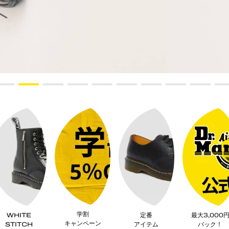
学割
WHITE
定番
最大3,000
キャンペーン
STITCH
アイテム
バック！