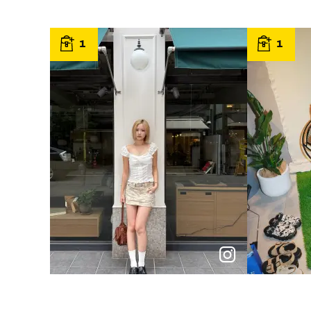
1
1
p
e