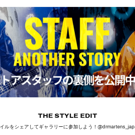
THE STYLE EDIT
イルをシェアしてギャラリーに参加しよう！
@drmartens_jap
o
I
t
o
I