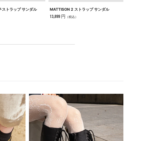
MATTISON 2 ストラップ サンダル
WREN
ルチストラップ サンダル
13,899 円
16,825
（税込）