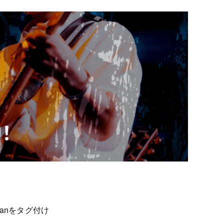
an
をタグ付け
t
o
I
t