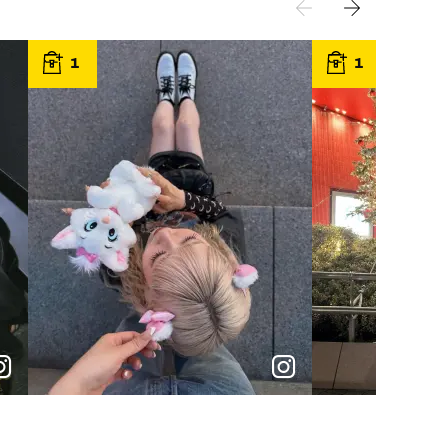
1
1
p
e
p