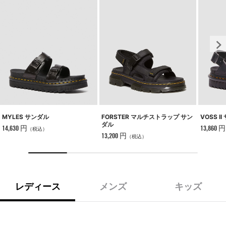
MYLES サンダル
VOSS I
FORSTER マルチストラップ サン
ダル
14,630 円
13,860 円
（税込）
13,200 円
（税込）
レディース
メンズ
キッズ