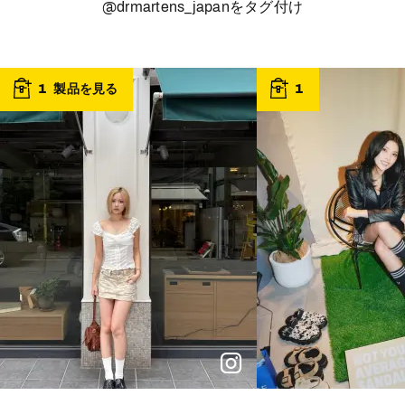
@drmartens_japan
をタグ付け
t
o
I
t
o
1
製品を見る
1
p
e
p