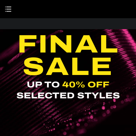
お
ド
INTRODUCING
THE AURIX